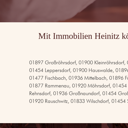
Mit Immobilien Heinitz k
01897 Großröhrsdorf, 01900 Kleinröhrsdorf, 
01454 Leppersdorf, 01900 Hauswalde, 01896 
01477 Fischbach, 01936 Mittelbach, 01896 Fr
01877 Rammenau, 01920 Möhrsdorf, 01454 W
Rehnsdorf, 01936 Großnaundorf, 01454 Groß
01920 Rauschwitz, 01833 Wilschdorf, 01454 S