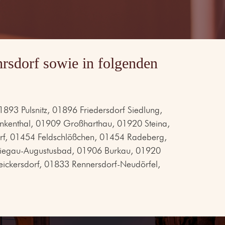
rsdorf sowie in folgenden
93 Pulsnitz, 01896 Friedersdorf Siedlung,
nkenthal, 01909 Großharthau, 01920 Steina,
orf, 01454 Feldschlößchen, 01454 Radeberg,
iegau-Augustusbad, 01906 Burkau, 01920
ckersdorf, 01833 Rennersdorf-Neudörfel,