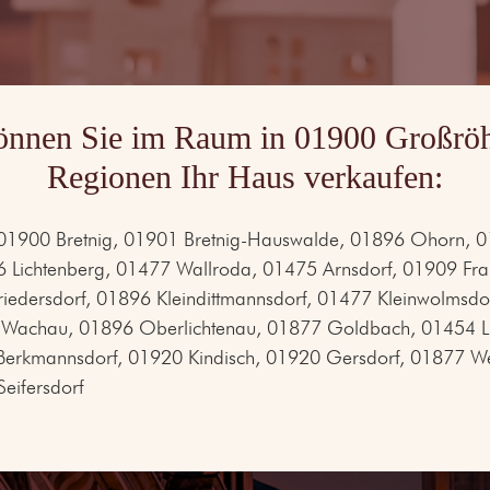
önnen Sie im Raum in 01900 Großröh
Regionen Ihr Haus verkaufen:
01900 Bretnig, 01901 Bretnig-Hauswalde, 01896 Ohorn, 018
Lichtenberg, 01477 Wallroda, 01475 Arnsdorf, 01909 Fra
iedersdorf, 01896 Kleindittmannsdorf, 01477 Kleinwolmsd
achau, 01896 Oberlichtenau, 01877 Goldbach, 01454 L
erkmannsdorf, 01920 Kindisch, 01920 Gersdorf, 01877 Wei
eifersdorf