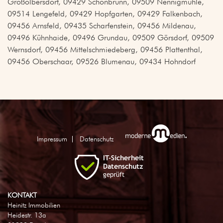
Großolbersdorf, 09429 Schönbrunn, 09509 Nennigmühle,
09514 Lengefeld, 09429 Hopfgarten, 09429 Falkenbach,
09456 Arnsfeld, 09435 Scharfenstein, 09456 Mildenau,
09496 Kühnhaide, 09496 Grundau, 09509 Görsdorf, 09509
Wernsdorf, 09456 Mittelschmiedeberg, 09456 Plattenthal,
09456 Oberschaar, 09526 Blumenau, 09434 Hohndorf
Impressum
Datenschutz
KONTAKT
Heinitz Immobilien
Heidestr. 13a