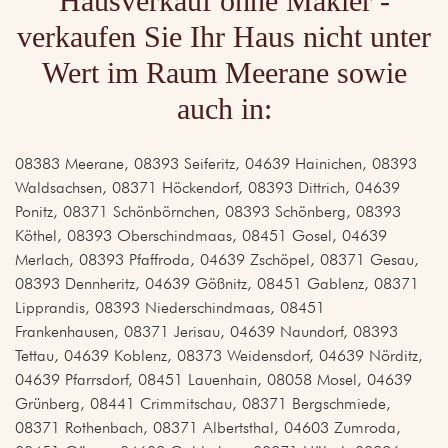
Hausverkauf ohne Makler -
verkaufen Sie Ihr Haus nicht unter
Wert im Raum Meerane sowie
auch in:
08383 Meerane, 08393 Seiferitz, 04639 Hainichen, 08393
Waldsachsen, 08371 Höckendorf, 08393 Dittrich, 04639
Ponitz, 08371 Schönbörnchen, 08393 Schönberg, 08393
Köthel, 08393 Oberschindmaas, 08451 Gosel, 04639
Merlach, 08393 Pfaffroda, 04639 Zschöpel, 08371 Gesau,
08393 Dennheritz, 04639 Gößnitz, 08451 Gablenz, 08371
Lipprandis, 08393 Niederschindmaas, 08451
Frankenhausen, 08371 Jerisau, 04639 Naundorf, 08393
Tettau, 04639 Koblenz, 08373 Weidensdorf, 04639 Nörditz,
04639 Pfarrsdorf, 08451 Lauenhain, 08058 Mosel, 04639
Grünberg, 08441 Crimmitschau, 08371 Bergschmiede,
08371 Rothenbach, 08371 Albertsthal, 04603 Zumroda,