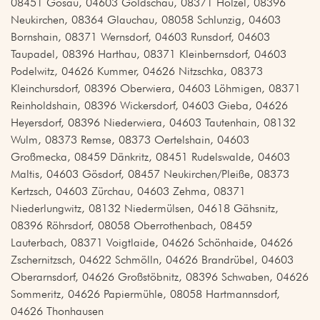
08451 Gösau, 04603 Goldschau, 08371 Hölzel, 08396
Neukirchen, 08364 Glauchau, 08058 Schlunzig, 04603
Bornshain, 08371 Wernsdorf, 04603 Runsdorf, 04603
Taupadel, 08396 Harthau, 08371 Kleinbernsdorf, 04603
Podelwitz, 04626 Kummer, 04626 Nitzschka, 08373
Kleinchursdorf, 08396 Oberwiera, 04603 Löhmigen, 08371
Reinholdshain, 08396 Wickersdorf, 04603 Gieba, 04626
Heyersdorf, 08396 Niederwiera, 04603 Tautenhain, 08132
Wulm, 08373 Remse, 08373 Oertelshain, 04603
Großmecka, 08459 Dänkritz, 08451 Rudelswalde, 04603
Maltis, 04603 Gösdorf, 08457 Neukirchen/Pleiße, 08373
Kertzsch, 04603 Zürchau, 04603 Zehma, 08371
Niederlungwitz, 08132 Niedermülsen, 04618 Gähsnitz,
08396 Röhrsdorf, 08058 Oberrothenbach, 08459
Lauterbach, 08371 Voigtlaide, 04626 Schönhaide, 04626
Zschernitzsch, 04622 Schmölln, 04626 Brandrübel, 04603
Oberarnsdorf, 04626 Großstöbnitz, 08396 Schwaben, 04626
Sommeritz, 04626 Papiermühle, 08058 Hartmannsdorf,
04626 Thonhausen