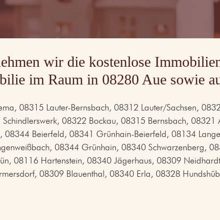
ehmen wir die kostenlose Immobilien
ilie im Raum in 08280 Aue sowie au
a, 08315 Lauter-Bernsbach, 08312 Lauter/Sachsen, 08321 
Schindlerswerk, 08322 Bockau, 08315 Bernsbach, 08321 A
, 08344 Beierfeld, 08341 Grünhain-Beierfeld, 08134 Lang
Langenweißbach, 08344 Grünhain, 08340 Schwarzenberg, 08
n, 08116 Hartenstein, 08340 Jägerhaus, 08309 Neidhardt
ersdorf, 08309 Blauenthal, 08340 Erla, 08328 Hundshübe