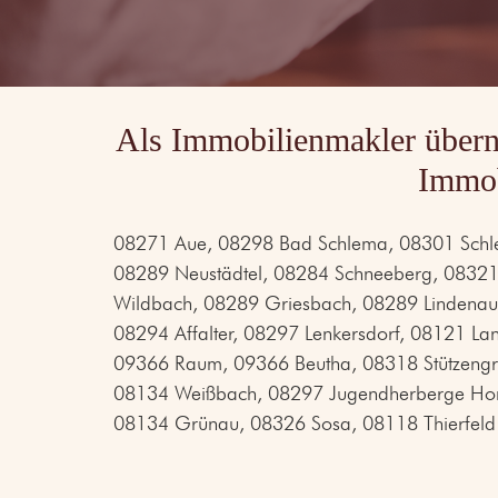
Als Immobilienmakler übern
Immob
08271 Aue, 08298 Bad Schlema, 08301 Schlem
08289 Neustädtel, 08284 Schneeberg, 08321 
Wildbach, 08289 Griesbach, 08289 Lindenau
08294 Affalter, 08297 Lenkersdorf, 08121 
09366 Raum, 09366 Beutha, 08318 Stützengrü
08134 Weißbach, 08297 Jugendherberge Horm
08134 Grünau, 08326 Sosa, 08118 Thierfeld