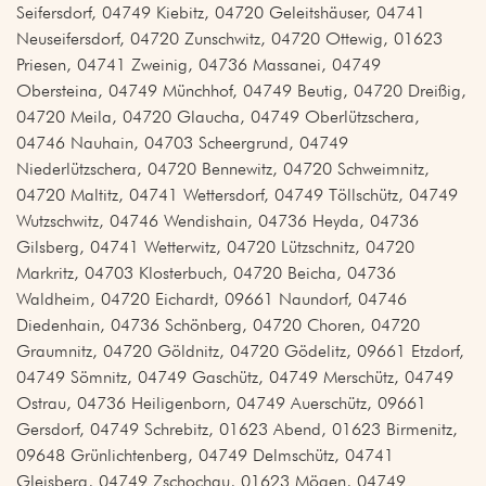
Seifersdorf, 04749 Kiebitz, 04720 Geleitshäuser, 04741
Neuseifersdorf, 04720 Zunschwitz, 04720 Ottewig, 01623
Priesen, 04741 Zweinig, 04736 Massanei, 04749
Obersteina, 04749 Münchhof, 04749 Beutig, 04720 Dreißig,
04720 Meila, 04720 Glaucha, 04749 Oberlützschera,
04746 Nauhain, 04703 Scheergrund, 04749
Niederlützschera, 04720 Bennewitz, 04720 Schweimnitz,
04720 Maltitz, 04741 Wettersdorf, 04749 Töllschütz, 04749
Wutzschwitz, 04746 Wendishain, 04736 Heyda, 04736
Gilsberg, 04741 Wetterwitz, 04720 Lützschnitz, 04720
Markritz, 04703 Klosterbuch, 04720 Beicha, 04736
Waldheim, 04720 Eichardt, 09661 Naundorf, 04746
Diedenhain, 04736 Schönberg, 04720 Choren, 04720
Graumnitz, 04720 Göldnitz, 04720 Gödelitz, 09661 Etzdorf,
04749 Sömnitz, 04749 Gaschütz, 04749 Merschütz, 04749
Ostrau, 04736 Heiligenborn, 04749 Auerschütz, 09661
Gersdorf, 04749 Schrebitz, 01623 Abend, 01623 Birmenitz,
09648 Grünlichtenberg, 04749 Delmschütz, 04741
Gleisberg, 04749 Zschochau, 01623 Mögen, 04749