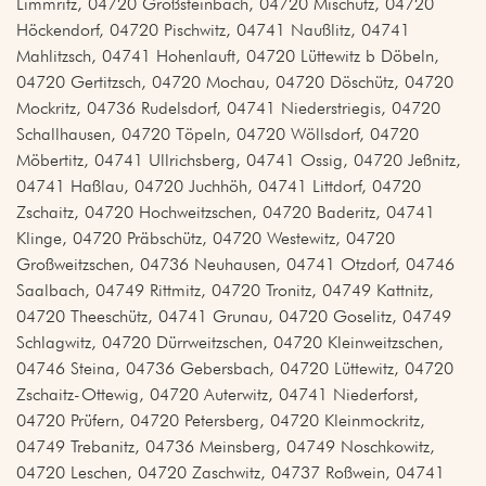
Limmritz, 04720 Großsteinbach, 04720 Mischütz, 04720
Höckendorf, 04720 Pischwitz, 04741 Naußlitz, 04741
Mahlitzsch, 04741 Hohenlauft, 04720 Lüttewitz b Döbeln,
04720 Gertitzsch, 04720 Mochau, 04720 Döschütz, 04720
Mockritz, 04736 Rudelsdorf, 04741 Niederstriegis, 04720
Schallhausen, 04720 Töpeln, 04720 Wöllsdorf, 04720
Möbertitz, 04741 Ullrichsberg, 04741 Ossig, 04720 Jeßnitz,
04741 Haßlau, 04720 Juchhöh, 04741 Littdorf, 04720
Zschaitz, 04720 Hochweitzschen, 04720 Baderitz, 04741
Klinge, 04720 Präbschütz, 04720 Westewitz, 04720
Großweitzschen, 04736 Neuhausen, 04741 Otzdorf, 04746
Saalbach, 04749 Rittmitz, 04720 Tronitz, 04749 Kattnitz,
04720 Theeschütz, 04741 Grunau, 04720 Goselitz, 04749
Schlagwitz, 04720 Dürrweitzschen, 04720 Kleinweitzschen,
04746 Steina, 04736 Gebersbach, 04720 Lüttewitz, 04720
Zschaitz-Ottewig, 04720 Auterwitz, 04741 Niederforst,
04720 Prüfern, 04720 Petersberg, 04720 Kleinmockritz,
04749 Trebanitz, 04736 Meinsberg, 04749 Noschkowitz,
04720 Leschen, 04720 Zaschwitz, 04737 Roßwein, 04741