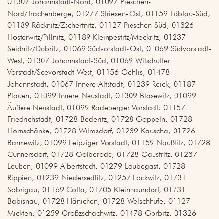
01307 Johannstadt-Nord, 01097 Pieschen-
Nord/Trachenberge, 01277 Striesen-Ost, 01159 Löbtau-Süd,
01189 Räcknitz/Zschertnitz, 01127 Pieschen-Süd, 01326
Hosterwitz/Pillnitz, 01189 Kleinpestitz/Mockritz, 01237
Seidnitz/Dobritz, 01069 Südvorstadt-Ost, 01069 Südvorstadt-
West, 01307 Johannstadt-Süd, 01069 Wilsdruffer
Vorstadt/Seevorstadt-West, 01156 Gohlis, 01478
Johannstadt, 01067 Innere Altstadt, 01239 Reick, 01187
Plauen, 01099 Innere Neustadt, 01309 Blasewitz, 01099
Äußere Neustadt, 01099 Radeberger Vorstadt, 01157
Friedrichstadt, 01728 Boderitz, 01728 Goppeln, 01728
Hornschänke, 01728 Wilmsdorf, 01239 Kauscha, 01726
Bannewitz, 01099 Leipziger Vorstadt, 01159 Naußlitz, 01728
Cunnersdorf, 01728 Golberode, 01728 Gaustritz, 01237
Leuben, 01099 Albertstadt, 01279 Laubegast, 01728
Rippien, 01239 Niedersedlitz, 01257 Lockwitz, 01731
Sobrigau, 01169 Cotta, 01705 Kleinnaundorf, 01731
Babisnau, 01728 Hänichen, 01728 Welschhufe, 01127
Mickten, 01259 Großzschachwitz, 01478 Gorbitz, 01326