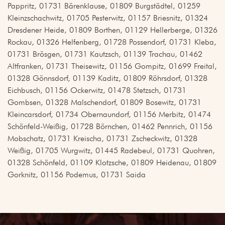
Pappritz, 01731 Bärenklause, 01809 Burgstädtel, 01259
Kleinzschachwitz, 01705 Pesterwitz, 01157 Briesnitz, 01324
Dresdener Heide, 01809 Borthen, 01129 Hellerberge, 01326
Rockau, 01326 Helfenberg, 01728 Possendorf, 01731 Kleba,
01731 Brösgen, 01731 Kautzsch, 01139 Trachau, 01462
Altfranken, 01731 Theisewitz, 01156 Gompitz, 01699 Freital,
01328 Gönnsdorf, 01139 Kaditz, 01809 Röhrsdorf, 01328
Eichbusch, 01156 Ockerwitz, 01478 Stetzsch, 01731
Gombsen, 01328 Malschendorf, 01809 Bosewitz, 01731
Kleincarsdorf, 01734 Obernaundorf, 01156 Merbitz, 01474
Schönfeld-Weißig, 01728 Börnchen, 01462 Pennrich, 01156
Mobschatz, 01731 Kreischa, 01731 Zscheckwitz, 01328
Weißig, 01705 Wurgwitz, 01445 Radebeul, 01731 Quohren,
01328 Schönfeld, 01109 Klotzsche, 01809 Heidenau, 01809
Gorknitz, 01156 Podemus, 01731 Saida