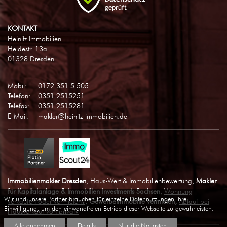
KONTAKT
Heinitz Immobilien
Heidestr. 13a
01328 Dresden
Mobil:
0172 351 5 505
Telefon:
0351 2515251
Telefax:
0351 2515281
E-Mail:
makler@heinitz-immobilien.de
Immobilienmakler Dresden
,
Haus-Wert & Immobilienbewertung
,
Makler
für Kapitalanlage & Immobilien Investments Sachsen
,
Wohnung
Wir und unsere Partner brauchen für einzelne
Datennutzungen
Ihre
verkaufen oder vermieten?
,
Gewerbeimmobilie vermieten,
Ablauf bei
Einwilligung, um den einwandfreien Betrieb dieser Webseite zu gewährleisten.
Hausverkauf von privat?
Alle annehmen
Details
Nur die Nötigsten